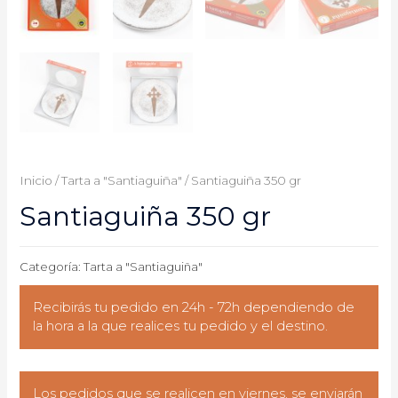
Inicio
/
Tarta a "Santiaguiña"
/ Santiaguiña 350 gr
Santiaguiña 350 gr
Categoría:
Tarta a "Santiaguiña"
Recibirás tu pedido en 24h - 72h dependiendo de
la hora a la que realices tu pedido y el destino.
Los pedidos que se realicen en viernes, se enviarán