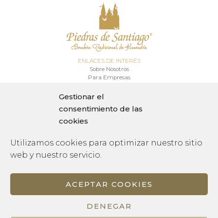
ENLACES DE INTERÉS
Sobre Nosotros
Para Empresas
Eventos y Celebraciones
Gestionar el
INFORMACIÓN
consentimiento de las
Tienda
Mi Cuenta
cookies
Condiciones de Venta
Utilizamos cookies para optimizar nuestro sitio
CONTACTO
+34 981 58 12 00
web y nuestro servicio.
info@piedrasdesantiago.es
Contacto
ACEPTAR COOKIES
DENEGAR
Copyright © Piedras de Santiago 2024